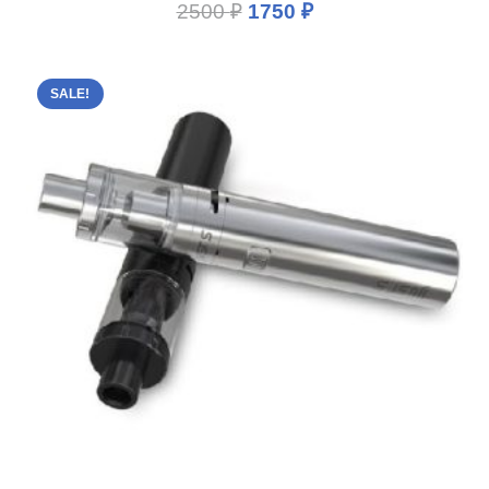
2500
₽
1750
₽
SALE!