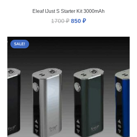
Eleaf IJust S Starter Kit 3000mAh
1700
₽
850
₽
SALE!