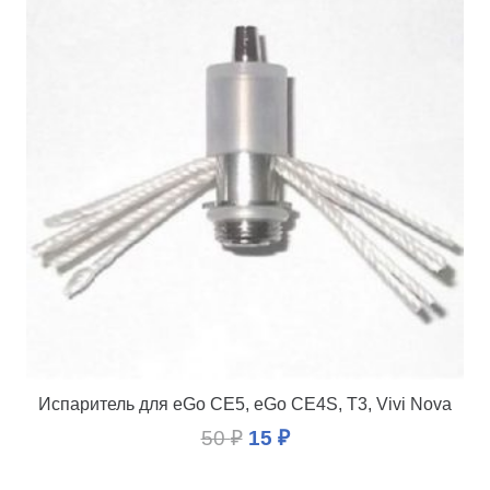
Испаритель для eGo CE5, eGo CE4S, T3, Vivi Nova
50
₽
15
₽