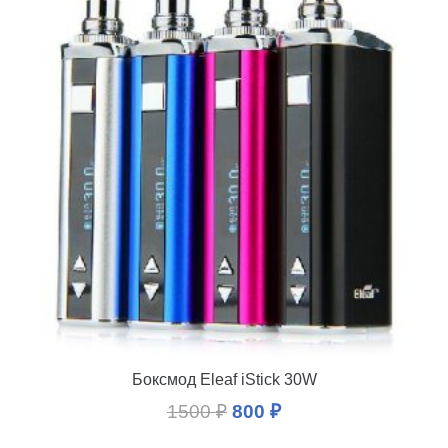
Боксмод Eleaf iStick 30W
1500
₽
800
₽