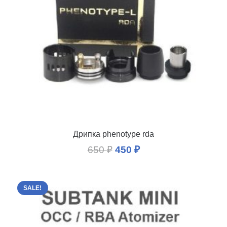
Дрипка phenotype rda
650
₽
450
₽
SALE!